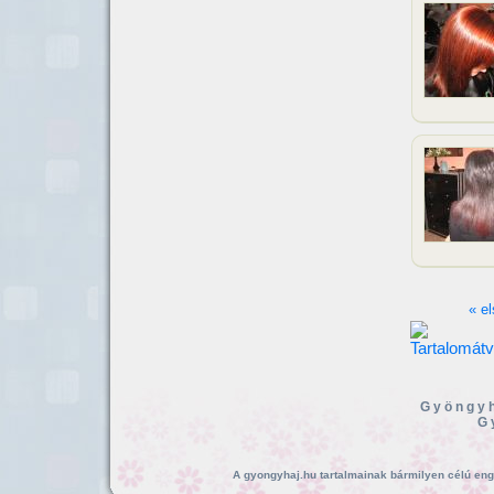
« el
Gyöngyh
G
A gyongyhaj.hu tartalmainak bármilyen célú enged