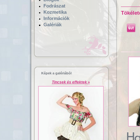
Fodrászat
Kozmetika
Tökélet
Információk
Galériák
Hajgyógyászat,
Lézeres ha
mikrokamerás hajvizsgálat
dúsítás
Képek a galériából
Tincsek és effektek
»