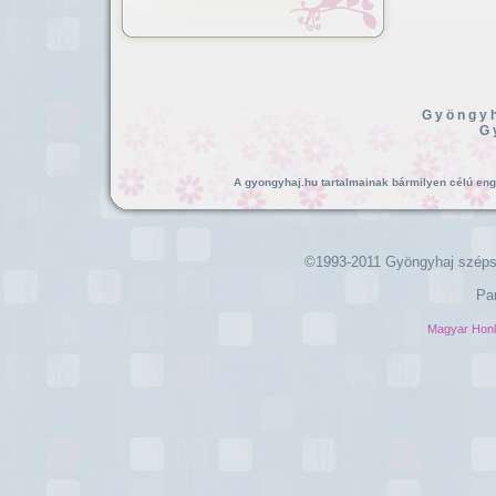
Gyöngyh
G
A gyongyhaj.hu tartalmainak bármilyen célú enged
©1993-2011 Gyöngyhaj széps
Pa
Magyar Hon