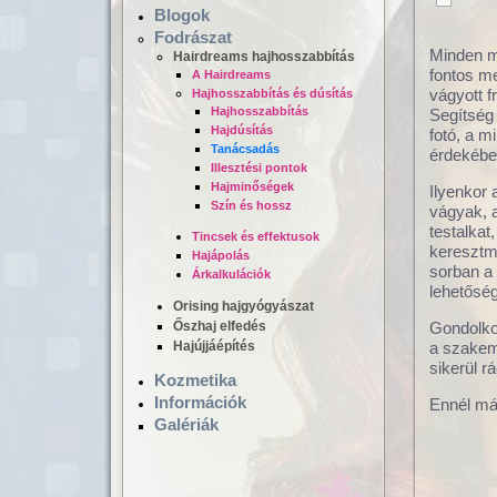
Blogok
Fodrászat
Minden m
Hairdreams hajhosszabbítás
fontos m
A Hairdreams
vágyott f
Hajhosszabbítás és dúsítás
Hajhosszabbítás
Segítség 
Hajdúsítás
fotó, a m
Tanácsadás
érdekébe
Illesztési pontok
Hajminőségek
Ilyenkor 
Hajgyógyászat,
Szín és hossz
Lézeres ha
vágyak, a
mikrokamerás hajvizsgálat
dúsítás
testalkat
Tincsek és effektusok
keresztm
Hajápolás
sorban a 
Árkalkulációk
lehetőség
Orising hajgyógyászat
Őszhaj elfedés
Gondolko
Hajújjáépítés
a szakem
sikerül r
Kozmetika
Információk
Ennél má
Galériák