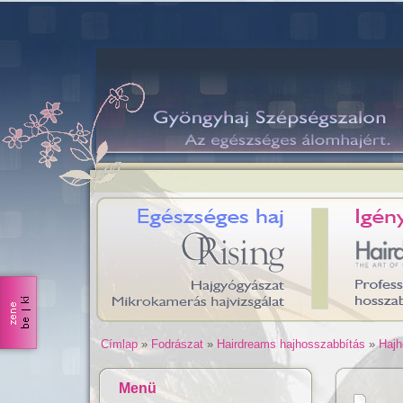
Címlap
»
Fodrászat
»
Hairdreams hajhosszabbítás
»
Hajh
Menü