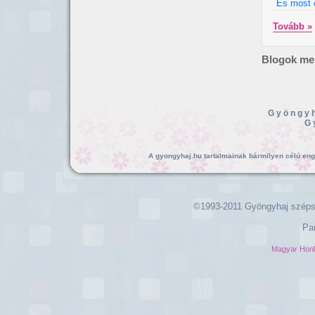
És most e
Tovább »
Blogok mel
Gyöngyh
G
A gyongyhaj.hu tartalmainak bármilyen célú enged
©1993-2011 Gyöngyhaj széps
Pa
Magyar Hon