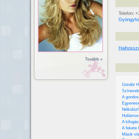
Telefon: 
Gyöngyhaj
Hajhossza
Tovább »
Göndör H
Színesebb
A gondos
Egyenese
Nélkülöz
Hullámos
A kifogás
A fekete 
Másik vör