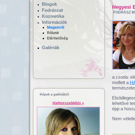
Blogok
Hegyesi 
Fodrászat
FODRÁSZ M
Kozmetika
Információk
Magamról
Rólunk
Elérhetőség
Galériák
Hajgyógyászat,
Lézeres ha
mikrokamerás hajvizsgálat
dúsítás
a csoda: el
mellett a
H
természete
Képek a galériából
Elsődleges
lehetővé te
Hajhosszabbítás
»
épp a hossz
Nem véletle