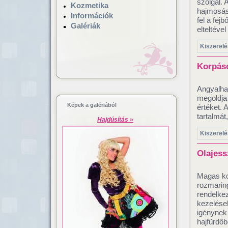
szolgál. 
Kozmetika
hajmosás 
Információk
fel a fej
Galériák
elteltével
Kiszerelé
Korpáso
Angyalha
megoldja 
Képek a galériából
értéket. 
tartalmát
Hajdúsítás
»
Kiszerelés
Olajess
Magas ko
rozmaring
rendelkez
kezelések
igénynek
hajfürdőb