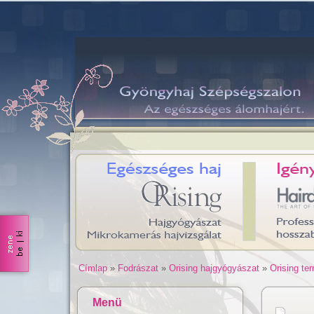
Címlap
»
Fodrászat
»
Orising hajgyógyászat
»
Orising te
Menü