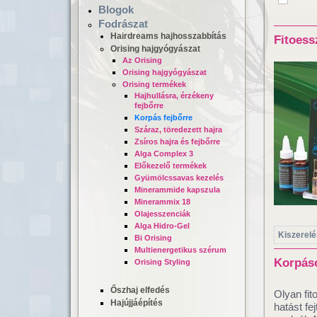
Blogok
Fodrászat
Hairdreams hajhosszabbítás
Fitoess
Orising hajgyógyászat
Az Orising
Orising hajgyógyászat
Orising termékek
Hajhullásra, érzékeny
fejbőrre
Korpás fejbőrre
Száraz, töredezett hajra
Hajgyógyászat,
Lézeres ha
Zsíros hajra és fejbőrre
mikrokamerás hajvizsgálat
dúsítás
Alga Complex 3
Előkezelő termékek
Gyümölcssavas kezelés
Minerammide kapszula
Minerammix 18
Olajesszenciák
Alga Hidro-Gel
Kiszerelé
Bi Orising
Multienergetikus szérum
Korpáso
Orising Styling
Őszhaj elfedés
Olyan fit
Hajújjáépítés
hatást fe