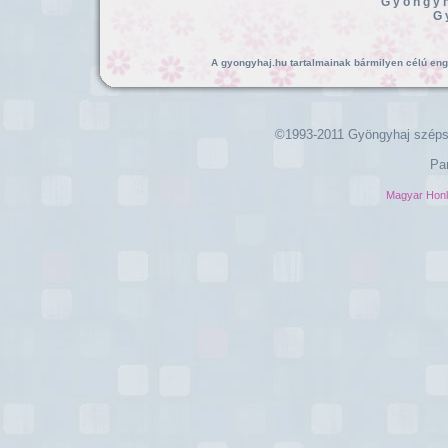
Gyöngyh
G
A gyongyhaj.hu tartalmainak bármilyen célú enged
©1993-2011 Gyöngyhaj széps
Pa
Magyar Hon