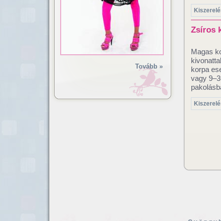
Kiszerelé
Zsíros 
Magas ko
kivonatta
Tovább »
korpa ese
vagy 9–3
pakolásba
Kiszerelé