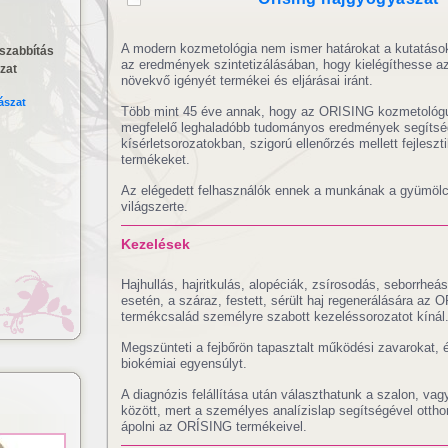
A modern kozmetológia nem ismer határokat a kutatás
szabbítás
az eredmények szintetizálásában, hogy kielégíthesse a
zat
növekvő igényét termékei és eljárásai iránt.
ászat
Több mint 45 éve annak, hogy az ORISING kozmetológu
megfelelő leghaladóbb tudományos eredmények segítsé
kísérletsorozatokban, szigorú ellenőrzés mellett fejleszt
termékeket.
Lézeres hajhosszabbítás és
Az elégedett felhasználók ennek a munkának a gyümölcs
világszerte.
izsgálat
dúsítás
Kezelések
Hajhullás, hajritkulás, alopéciák, zsírosodás, seborrheá
esetén, a száraz, festett, sérült haj regenerálására az
termékcsalád személyre szabott kezeléssorozatot kínál
Megszünteti a fejbőrön tapasztalt működési zavarokat, és
biokémiai egyensúlyt.
A diagnózis felállítása után választhatunk a szalon, vag
között, mert a személyes analízislap segítségével otthon
ápolni az ORÍSING termékeivel.