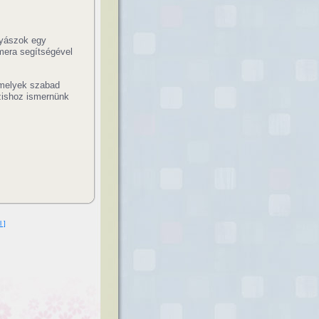
gyászok egy
mera segítségével
amelyek szabad
zishoz ismernünk
l ]