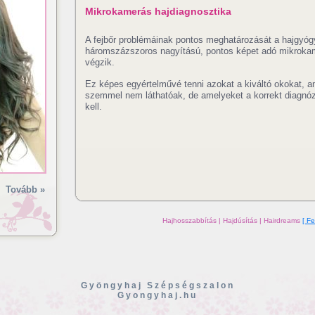
Mikrokamerás hajdiagnosztika
A fejbőr problémáinak pontos meghatározását a hajgyó
háromszázszoros nagyítású, pontos képet adó mikroka
végzik.
Ez képes egyértelművé tenni azokat a kiváltó okokat, 
szemmel nem láthatóak, de amelyeket a korrekt diagnó
kell.
Tovább »
Hajhosszabbítás | Hajdúsítás | Hairdreams
[ Fe
Gyöngyhaj Szépségszalon
Gyongyhaj.hu