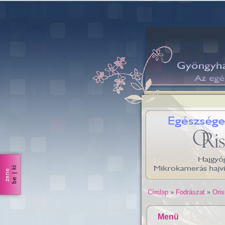
Címlap
»
Fodrászat
»
Oris
Menü