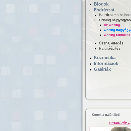
Blogok
Fodrászat
Hairdreams hajhos
Orising hajgyógyás
Az Orising
Orising hajgyógy
Orising termékek
Őszhaj elfedés
Hajújjáépítés
Hajgyógyászat,
Kozmetika
mikrokamerás hajv
Információk
Galériák
Képek a galériából
Struktúrák
»