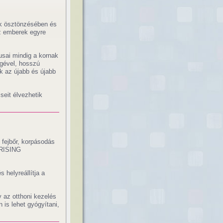
ok ösztönzésében és
z emberek egyre
sai mindig a kornak
gével, hosszú
ik az újabb és újabb
eit élvezhetik
s fejbőr, korpásodás
 ORISING
.
 helyreállítja a
y az otthoni kezelés
 is lehet gyógyítani,