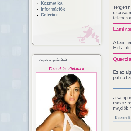
Kozmetika
Tengeri h
Információk
szarvasma
Galériák
teljesen 
Laminar
A Laminar
Hidratáló
Quercia
Képek a galériából
Tincsek és effektek
»
Ez az alg
puhító ha
a sampono
masszíroz
majd öblí
Kiszerelé