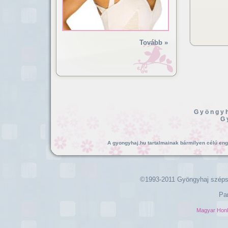
Tovább »
Gyöngyh
G
A gyongyhaj.hu tartalmainak bármilyen célú enged
©1993-2011 Gyöngyhaj széps
Pa
Magyar Hon