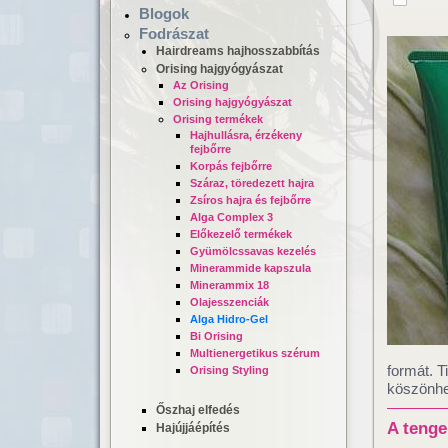
Blogok
Fodrászat
Hairdreams hajhosszabbítás
Orising hajgyógyászat
Az Orising
Orising hajgyógyászat
Orising termékek
Hajhullásra, érzékeny
fejbőrre
Korpás fejbőrre
Száraz, töredezett hajra
Hajgyógyászat,
Lézeres ha
Zsíros hajra és fejbőrre
mikrokamerás hajvizsgálat
dúsítás
Alga Complex 3
Előkezelő termékek
Gyümölcssavas kezelés
Minerammide kapszula
Minerammix 18
Olajesszenciák
Alga Hidro-Gel
Bi Orising
Multienergetikus szérum
formát. T
Orising Styling
köszönhet
Őszhaj elfedés
A tenge
Hajújjáépítés