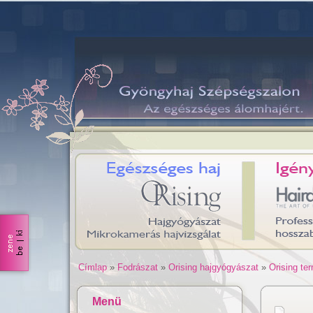
Címlap
»
Fodrászat
»
Orising hajgyógyászat
»
Orising te
Menü