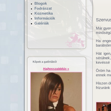
Blogok
Fodrászat
Kozmetika
Információk
Szervus
Galériák
Már gyer
minőségű
Ha enged
barátnői
Hajgyógyászat,
Lézeres ha
mikrokamerás hajvizsgálat
dúsítás
Hát ige
sérülnek
Képek a galériából
kevéssé 
Hajhosszabbítás
»
Öröm ha 
ennek me
Hiszen óh
frizuránk