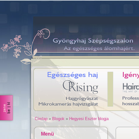
Címlap
»
Blogok
»
Hegyesi Eszter blogja
Menü