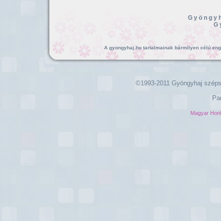
Gyöngyh
G
A gyongyhaj.hu tartalmainak bármilyen célú enged
©1993-2011 Gyöngyhaj széps
Pa
Magyar Hon