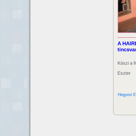
A HAIRD
tincsva
Köszi a f
Eszter
Hegyesi E