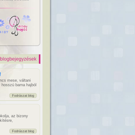
 blogbejegyzések
!
ncs mese, váltani
gy hosszú barna hajból
Fodrászat blog
kolja, az bizony
kítésre,
Fodrászat blog