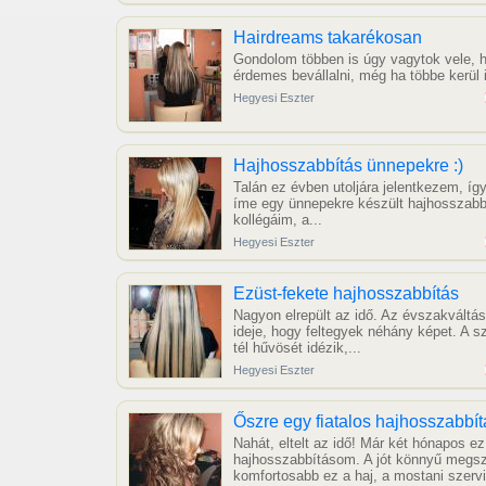
Hairdreams takarékosan
Gondolom többen is úgy vagytok vele, 
érdemes bevállalni, még ha többe kerül i
Hegyesi Eszter
Hajhosszabbítás ünnepekre :)
Talán ez évben utoljára jelentkezem, íg
íme egy ünnepekre készült hajhosszabbí
kollégáim, a...
Hegyesi Eszter
Ezüst-fekete hajhosszabbítás
Nagyon elrepült az idő. Az évszakváltás
ideje, hogy feltegyek néhány képet. A sz
tél hűvösét idézik,...
Hegyesi Eszter
Őszre egy fiatalos hajhosszabbít
Nahát, eltelt az idő! Már két hónapos ez
hajhosszabbításom. A jót könnyű megsz
komfortosabb ez a haj, a mostani szervi