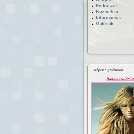
Fodrászat
Kozmetika
Információk
Galériák
Hajgyógyászat,
mikrokamerás hajv
Képek a galériából
Hajhosszabbítá