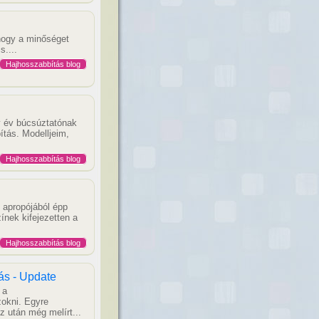
hogy a minőséget
s....
Hajhosszabbítás blog
y év búcsúztatónak
tás. Modelljeim,
Hajhosszabbítás blog
 apropójából épp
ínek kifejezetten a
Hajhosszabbítás blog
ás - Update
 a
okni. Egyre
z után még melírt...