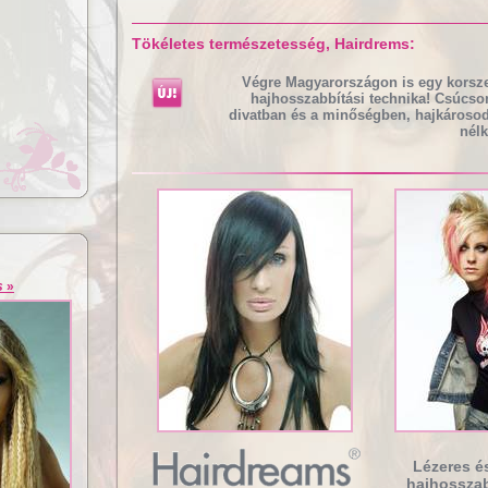
Tökéletes természetesség, Hairdrems:
Végre Magyarországon is egy korsz
hajhosszabbítási technika! Csúcso
divatban és a minőségben, hajkároso
nélk
Lézeres hajhosszabbítás és
izsgálat
dúsítás
s
»
Lézeres é
hajhosszab