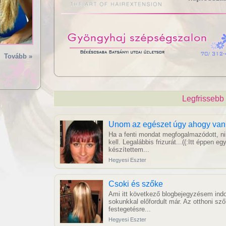
Tovább »
Legfrissebb
Unom az egészet úgy ahogy van
Ha a fenti mondat megfogalmazódott, ni
kell. Legalábbis frizurát...((:Itt éppen e
készítettem...
Hegyesi Eszter
Csoki és szőke
Ami itt következő blogbejegyzésem indo
sokunkkal előfordult már. Az otthoni sző
festegetésre...
Hegyesi Eszter