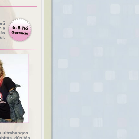
erű
n a
dás
ül.
s ultrahangos
bítás, dúsítás