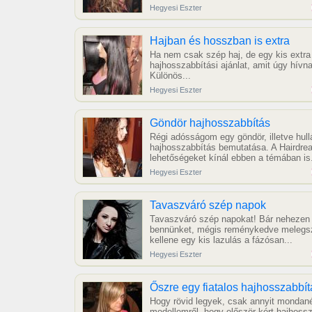
Hegyesi Eszter
Hajban és hosszban is extra
Ha nem csak szép haj, de egy kis extra i
hajhosszabbítási ajánlat, amit úgy hívn
Különös...
Hegyesi Eszter
Göndör hajhosszabbítás
Régi adósságom egy göndör, illetve hul
hajhosszabbítás bemutatása. A Hairdre
lehetőségeket kínál ebben a témában is.
Hegyesi Eszter
Tavaszváró szép napok
Tavaszváró szép napokat! Bár nehezen e
bennünket, mégis reménykedve melegsz
kellene egy kis lazulás a fázósan...
Hegyesi Eszter
Őszre egy fiatalos hajhosszabbít
Hogy rövid legyek, csak annyit mondan
modellemről, hogy először kért hajhossz