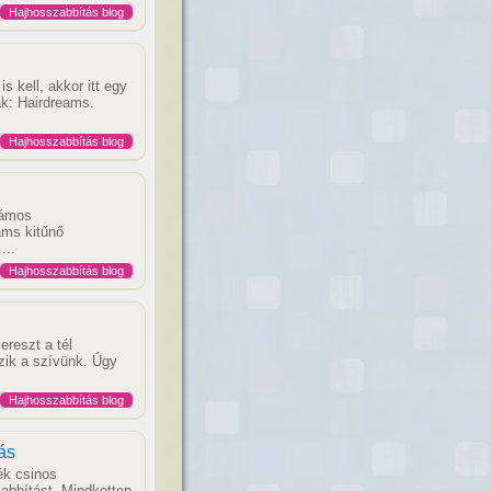
Hajhosszabbítás blog
s kell, akkor itt egy
ak: Hairdreams.
Hajhosszabbítás blog
lámos
ams kitűnő
...
Hajhosszabbítás blog
reszt a tél
ik a szívünk. Úgy
Hajhosszabbítás blog
ás
ék csinos
abbítást. Mindketten