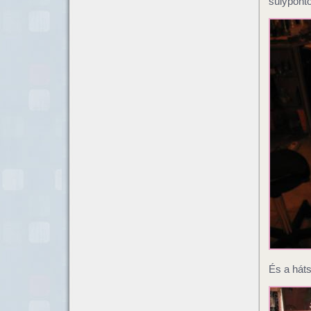
súlypont
És a hát