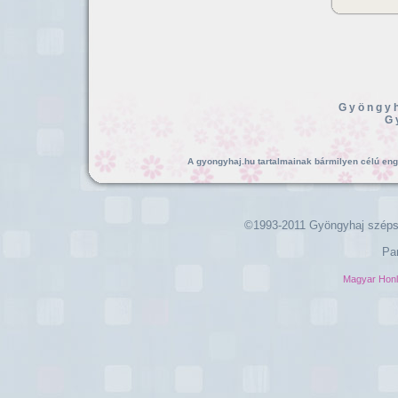
Gyöngyh
G
A gyongyhaj.hu tartalmainak bármilyen célú enged
©1993-2011 Gyöngyhaj széps
Pa
Magyar Hon