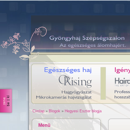
Címlap
»
Blogok
»
Hegyesi Eszter blogja
Menü