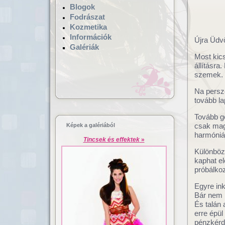
Blogok
Fodrászat
Kozmetika
Információk
Újra Üdvö
Galériák
Most kics
állításra.
szemek.
Na persz
Hajgyógyászat,
Lézeres ha
tovább la
mikrokamerás hajvizsgálat
dúsítás
Tovább g
csak mag
Képek a galériából
harmóniáj
Tincsek és effektek
»
Különböz
kaphat el
próbálko
Egyre ink
Bár nem k
És talán 
erre épül
pénzkérdé