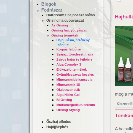
Blogok
Fodrászat
Hairdreams hajhosszabbítás
Hajhull
Orising hajgyógyászat
Az Orising
Orising hajgyógyászat
Orising termékek
Hajhullásra, érzékeny
fejbőrre
Korpás fejbőrre
Száraz, töredezett hajra
Hajgyógyászat,
Lézeres ha
Zsíros hajra és fejbőrre
mikrokamerás hajvizsgálat
dúsítás
Alga Complex 3
Előkezelő termékek
Gyümölcssavas kezelés
Minerammide kapszula
Minerammix 18
Olajesszenciák
meg a mű
Alga Hidro-Gel
Bi Orising
Kiszerelé
Multienergetikus szérum
Orising Styling
Tonikam
Őszhaj elfedés
Hajújjáépítés
A hajhull