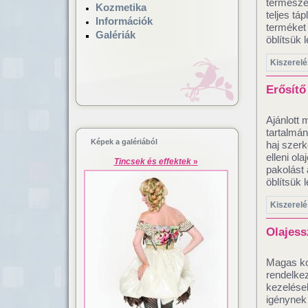
természe
Kozmetika
teljes táp
Információk
terméket
Galériák
öblítsük l
Kiszerelé
Erősítő
Ajánlott 
tartalmán
Képek a galériából
haj szerk
elleni ol
Tincsek és effektek
»
pakolást 
öblítsük l
Kiszerelé
Olajess
Magas ko
rendelkez
kezelések
igénynek