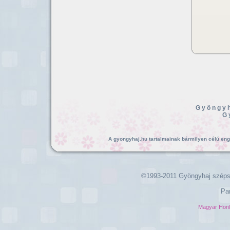
Gyöngyh
G
A gyongyhaj.hu tartalmainak bármilyen célú enged
©1993-2011 Gyöngyhaj széps
Pa
Magyar Hon