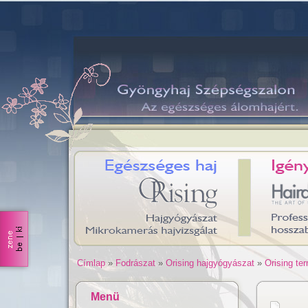
Címlap
»
Fodrászat
»
Orising hajgyógyászat
»
Orising te
Menü