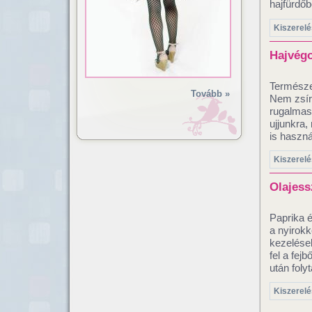
hajfürdőb
Kiszerelé
Hajvégo
Természe
Tovább »
Nem zsíro
rugalmass
ujjunkra
is haszná
Kiszerelé
Olajess
Paprika é
a nyirokk
kezelése
fel a fej
után foly
Kiszerelé