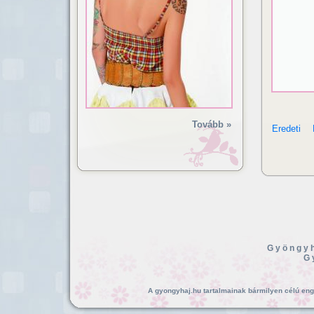
Tovább »
Eredeti
Gyöngyh
G
A gyongyhaj.hu tartalmainak bármilyen célú enged