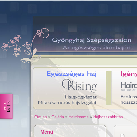
Címlap
»
Galéria
»
Hairdreams
»
Hajhosszabbítás
Menü