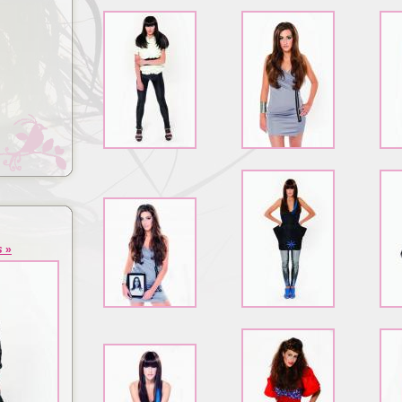
Lézeres hajhosszabbítás és
izsgálat
dúsítás
s
»