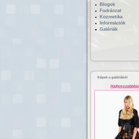
Blogok
Fodrászat
Kozmetika
Információk
Galériák
Hajgyógyászat,
mikrokamerás hajv
Képek a galériából
Hajhosszabbítá