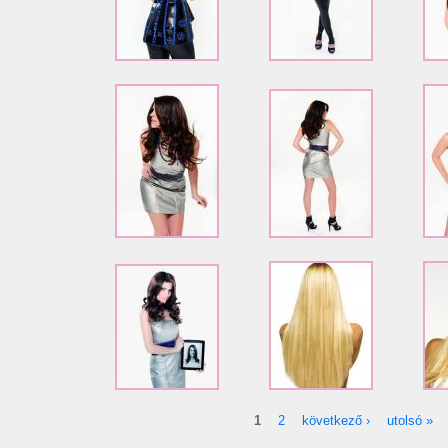
1
2
következő ›
utolsó »