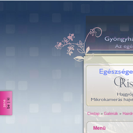
Címlap
»
Galériák
»
Haird
Menü