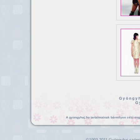
Gyöngyh
G
A gyongyhaj.hu tartalmainak bármilyen célú enged
©1993-2011 Gyöngyhaj széps