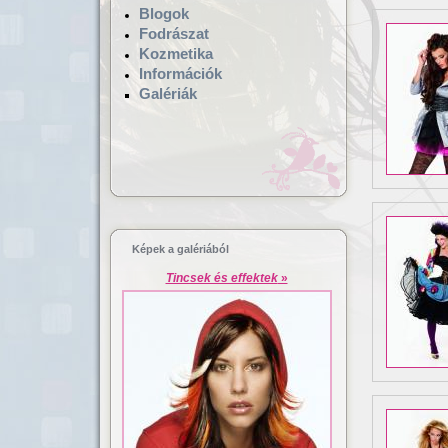
Blogok
Fodrászat
Kozmetika
Információk
Galériák
Hajgyógyászat,
Lézeres ha
mikrokamerás hajvizsgálat
dúsítás
Képek a galériából
Tincsek és effektek
»