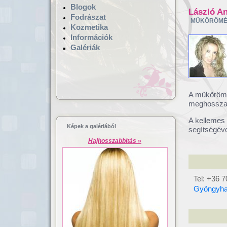
Blogok
László A
Fodrászat
MŰKÖRÖMÉ
Kozmetika
Információk
Galériák
A műköröm 
Hajgyógyászat,
Lézeres ha
meghosszabb
mikrokamerás hajvizsgálat
dúsítás
A kellemes 
Képek a galériából
segítségéve
Hajhosszabbítás
»
Tel: +36 
Gyöngyhaj