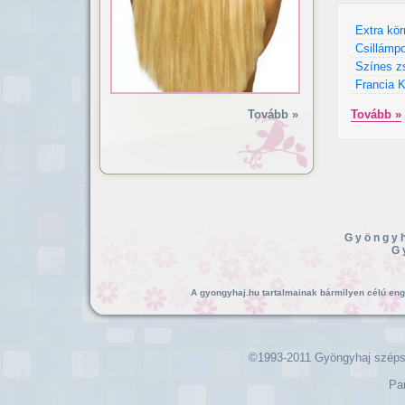
Extra kö
Csillámp
Színes z
Francia 
Tovább »
Tovább »
Gyöngyh
G
A gyongyhaj.hu tartalmainak bármilyen célú enged
©1993-2011 Gyöngyhaj széps
Pa