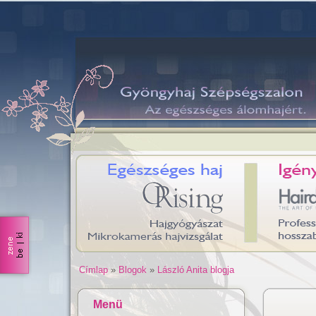
Címlap
»
Blogok
»
László Anita blogja
Menü