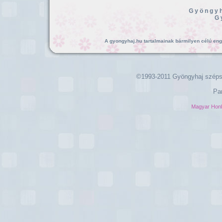
Gyöngyh
G
A gyongyhaj.hu tartalmainak bármilyen célú enged
©1993-2011 Gyöngyhaj széps
Pa
Magyar Hon