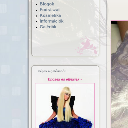
Blogok
Fodrászat
Kozmetika
Információk
Galériák
Hajgyógyászat,
Lézeres ha
mikrokamerás hajvizsgálat
dúsítás
Képek a galériából
Tincsek és effektek
»