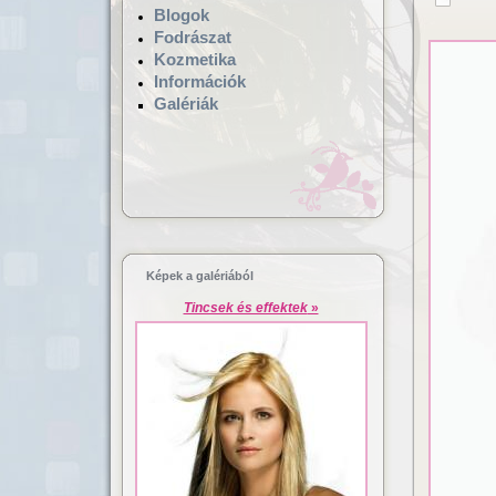
Blogok
Fodrászat
Kozmetika
Információk
Galériák
Hajgyógyászat,
Lézeres ha
mikrokamerás hajvizsgálat
dúsítás
Képek a galériából
Tincsek és effektek
»