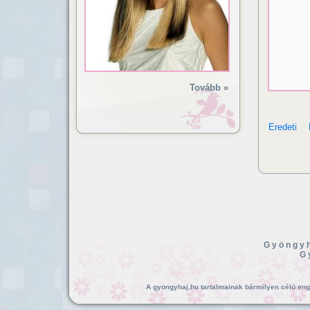
Tovább »
Eredeti
Gyöngyh
G
A gyongyhaj.hu tartalmainak bármilyen célú enged