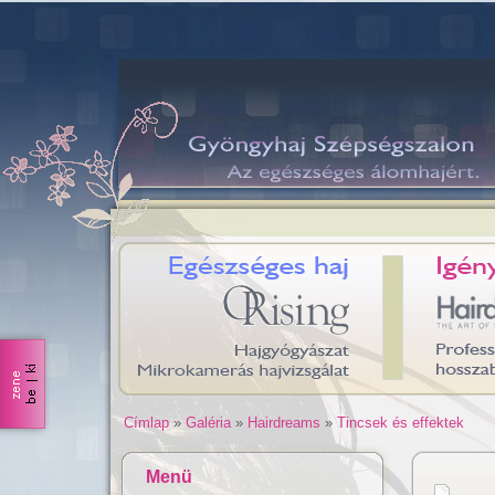
Címlap
»
Galéria
»
Hairdreams
»
Tincsek és effektek
Menü