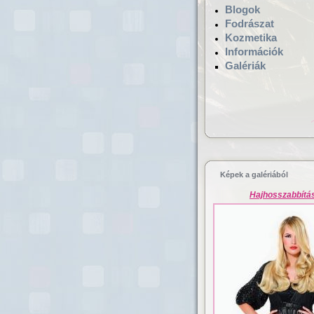
Blogok
Fodrászat
Kozmetika
Információk
Galériák
Hajgyógyászat,
mikrokamerás hajv
Képek a galériából
Hajhosszabbítá