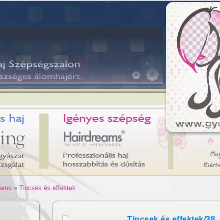
eams
»
Tincsek és effektek
Tincsek és effektek/38