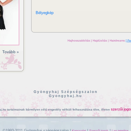
Bélyegkép
Hajhosszabbítás | Hajdúsítás | Hairdreams
[ Fe
Tovább »
Gyöngyhaj Szépségszalon
Gyongyhaj.hu
szerzői jogo
.hu tartalmainak bármilyen célú engedély nélküli felhasználása tilos, illetve
©1993-2011 Gyöngyhaj szépségszalon |
|
|
Kapcsolat
Szerzői jogok
Lap tetejére