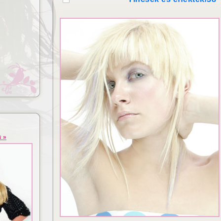
Lézeres hajhosszabbítás és
izsgálat
dúsítás
s
»