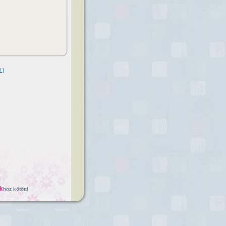
l ]
k
hoz kötött!