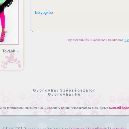
Bélyegkép
Hajhosszabbítás | Hajdúsítás | Hairdreams
[ Fe
Tovább »
Gyöngyhaj Szépségszalon
Gyongyhaj.hu
szerzői jogo
.hu tartalmainak bármilyen célú engedély nélküli felhasználása tilos, illetve
©1993-2011 Gyöngyhaj szépségszalon |
|
|
Kapcsolat
Szerzői jogok
Lap tetejére