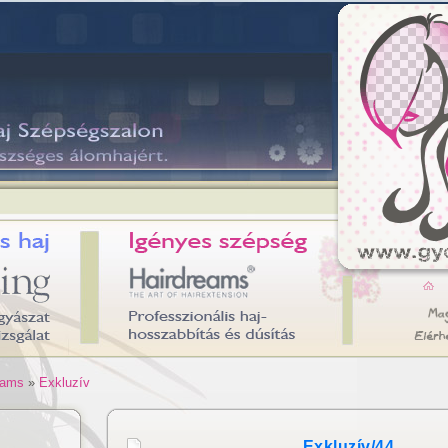
eams
»
Exkluzív
Exkluzív/44