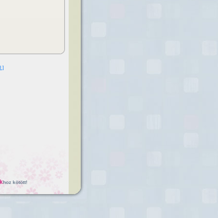
l ]
k
hoz kötött!