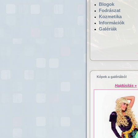
Blogok
Fodrászat
Kozmetika
Információk
Galériák
Hajgyógyászat,
mikrokamerás hajv
Képek a galériából
Hajdúsítás
»