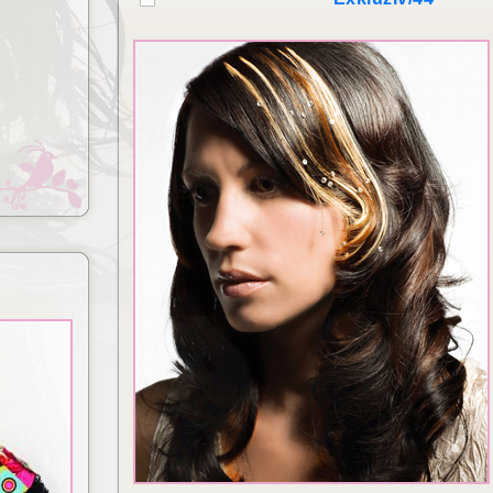
Lézeres hajhosszabbítás és
izsgálat
dúsítás