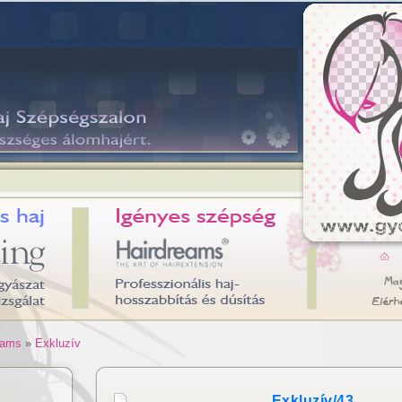
eams
»
Exkluzív
Exkluzív/43