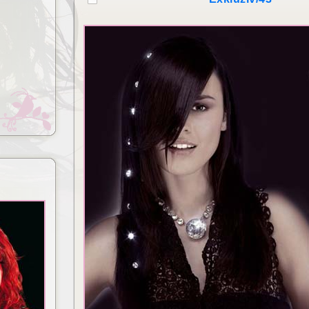
Lézeres hajhosszabbítás és
izsgálat
dúsítás