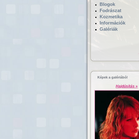
Blogok
Fodrászat
Kozmetika
Információk
Galériák
Hajgyógyászat,
mikrokamerás hajv
Képek a galériából
Hajdúsítás
»