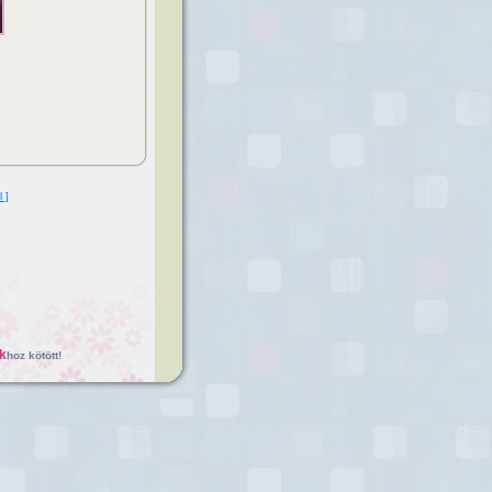
l ]
k
hoz kötött!