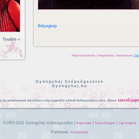
Bélyegkép
Tovább »
Hajhosszabbítás | Hajdúsítás | Hairdreams
[ Fe
Gyöngyhaj Szépségszalon
Gyongyhaj.hu
szerzői jogo
.hu tartalmainak bármilyen célú engedély nélküli felhasználása tilos, illetve
©1993-2011 Gyöngyhaj szépségszalon |
|
|
Kapcsolat
Szerzői jogok
Lap tetejére
Partnerek:
Körmönfont