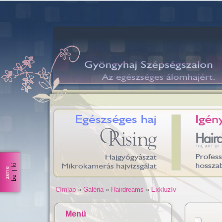
Címlap
»
Galéria
»
Hairdreams
»
Exkluzív
Menü