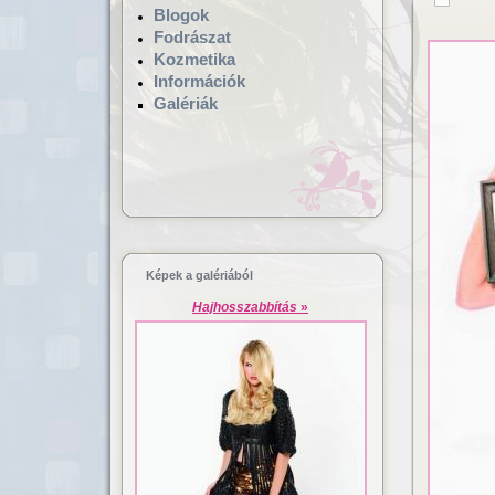
Blogok
Fodrászat
Kozmetika
Információk
Galériák
Hajgyógyászat,
Lézeres ha
mikrokamerás hajvizsgálat
dúsítás
Képek a galériából
Hajhosszabbítás
»