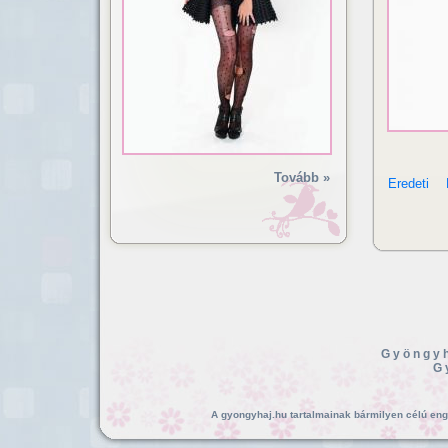
Tovább »
Eredeti
Gyöngyh
G
A gyongyhaj.hu tartalmainak bármilyen célú enged