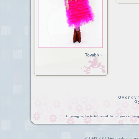
Tovább »
Gyöngyh
G
A gyongyhaj.hu tartalmainak bármilyen célú enged
©1993-2011 Gyöngyhaj széps