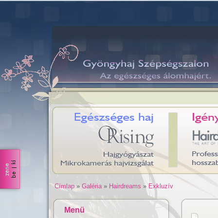
Címlap
»
Galéria
»
Hairdreams
»
Exkluzív
Menü