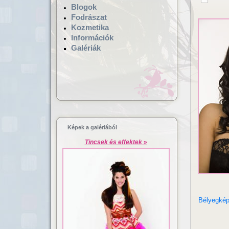
Blogok
Fodrászat
Kozmetika
Információk
Galériák
Hajgyógyászat,
Lézeres ha
mikrokamerás hajvizsgálat
dúsítás
Képek a galériából
Tincsek és effektek
»
Bélyegké