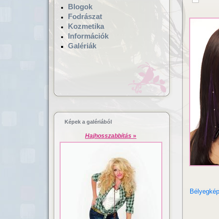
Blogok
Fodrászat
Kozmetika
Információk
Galériák
Hajgyógyászat,
Lézeres ha
mikrokamerás hajvizsgálat
dúsítás
Képek a galériából
Hajhosszabbítás
»
Bélyegké