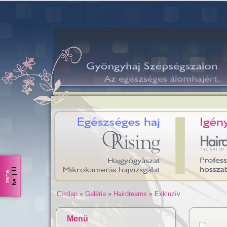
Címlap
»
Galéria
»
Hairdreams
»
Exkluzív
Menü