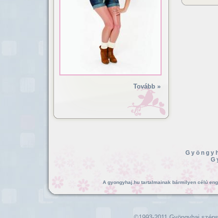
Tovább »
Gyöngyh
G
A gyongyhaj.hu tartalmainak bármilyen célú enged
©1993-2011 Gyöngyhaj széps