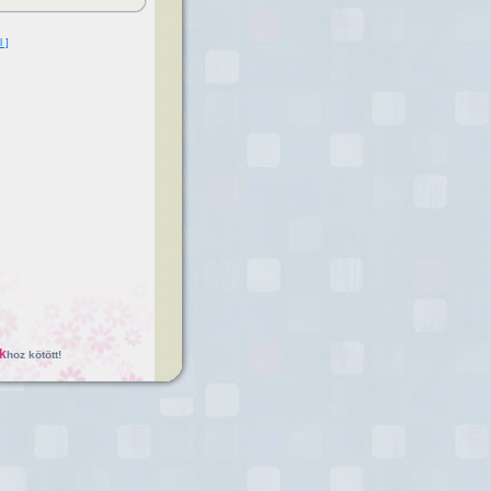
l ]
k
hoz kötött!