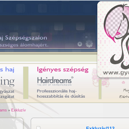
eams
»
Exkluzív
Exkluzív/112