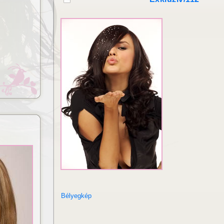
Lézeres hajhosszabbítás és
izsgálat
dúsítás
Bélyegkép