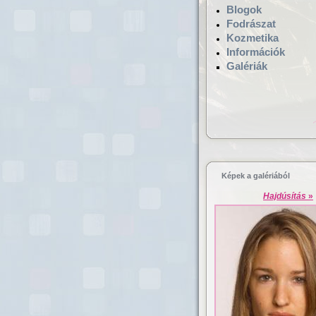
Blogok
Fodrászat
Kozmetika
Információk
Galériák
Hajgyógyászat,
mikrokamerás hajv
Képek a galériából
Hajdúsítás
»