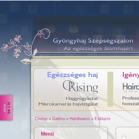
Címlap
»
Galéria
»
Hairdreams
»
Exkluzív
Menü