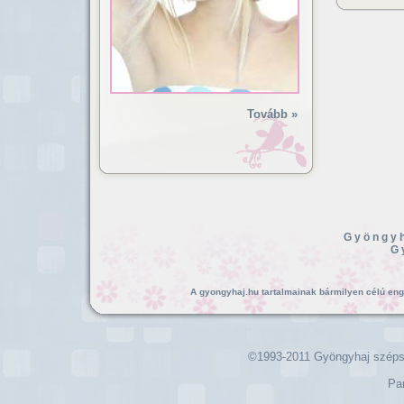
Tovább »
Gyöngyh
G
A gyongyhaj.hu tartalmainak bármilyen célú enged
©1993-2011 Gyöngyhaj széps
Pa