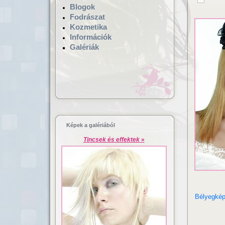
Blogok
Fodrászat
Kozmetika
Információk
Galériák
Hajgyógyászat,
Lézeres ha
mikrokamerás hajvizsgálat
dúsítás
Képek a galériából
Tincsek és effektek
»
Bélyegké