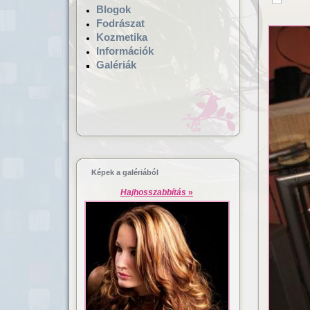
Blogok
Fodrászat
Kozmetika
Információk
Galériák
Hajgyógyászat,
Lézeres ha
mikrokamerás hajvizsgálat
dúsítás
Képek a galériából
Hajhosszabbítás
»