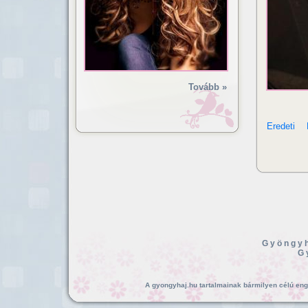
Tovább »
Eredeti
Gyöngyh
G
A gyongyhaj.hu tartalmainak bármilyen célú enged