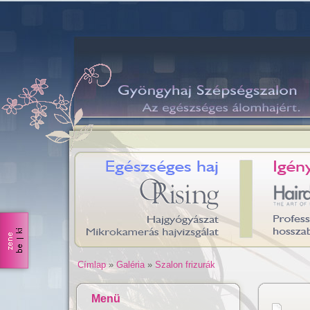
Címlap
»
Galéria
»
Szalon frizurák
Menü