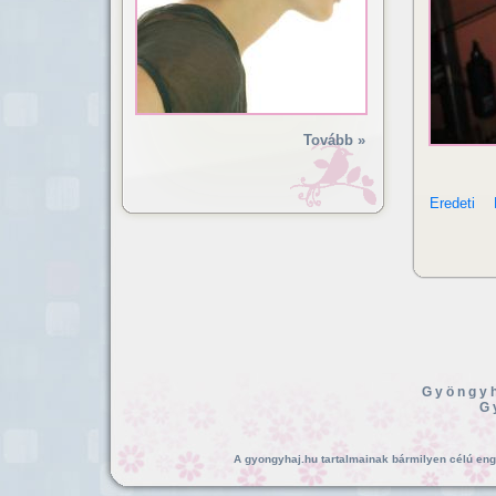
Tovább »
Eredeti
Gyöngyh
G
A gyongyhaj.hu tartalmainak bármilyen célú enged