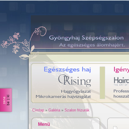
Címlap
»
Galéria
»
Szalon frizurák
Menü