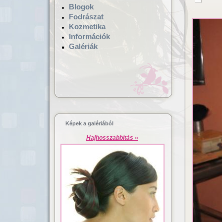
Blogok
Fodrászat
Kozmetika
Információk
Galériák
Hajgyógyászat,
Lézeres ha
mikrokamerás hajvizsgálat
dúsítás
Képek a galériából
Hajhosszabbítás
»