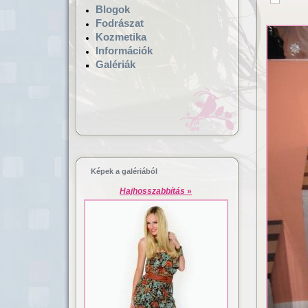
Blogok
Fodrászat
Kozmetika
Információk
Galériák
Hajgyógyászat,
Lézeres ha
mikrokamerás hajvizsgálat
dúsítás
Képek a galériából
Hajhosszabbítás
»