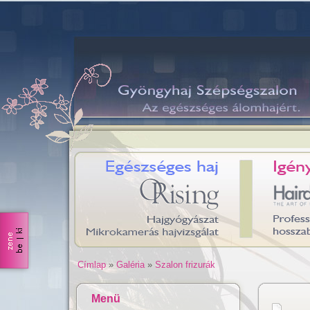
Címlap
»
Galéria
»
Szalon frizurák
Menü