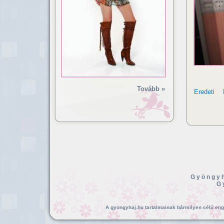
Tovább »
Eredeti
Gyöngyh
G
A gyongyhaj.hu tartalmainak bármilyen célú enged