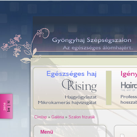
Címlap
»
Galéria
»
Szalon frizurák
Menü