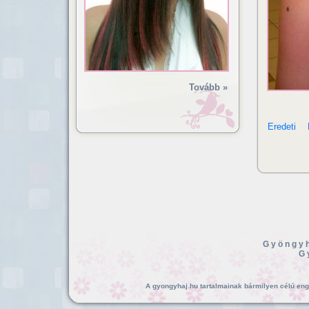
Tovább »
Eredeti
Gyöngyh
G
A gyongyhaj.hu tartalmainak bármilyen célú enged