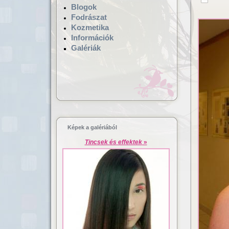
Blogok
Fodrászat
Kozmetika
Információk
Galériák
Hajgyógyászat,
Lézeres ha
mikrokamerás hajvizsgálat
dúsítás
Képek a galériából
Tincsek és effektek
»