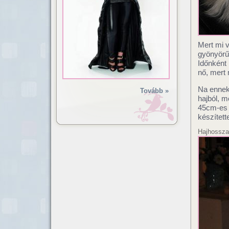
Mert mi v
gyönyörűt
Időnként 
nő, mert 
Na ennek 
Tovább »
hajból, m
45cm-es m
készített
Hajhossza