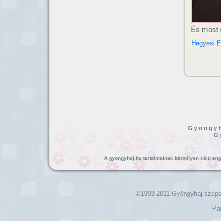
És most 
Hegyesi E
Gyöngyh
G
A gyongyhaj.hu tartalmainak bármilyen célú enged
©1993-2011 Gyöngyhaj széps
Pa