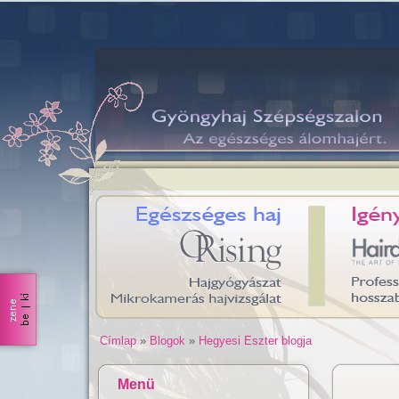
Címlap
»
Blogok
»
Hegyesi Eszter blogja
Menü