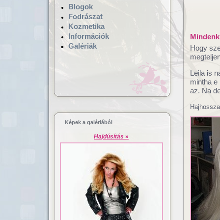
Blogok
Fodrászat
Kozmetika
Információk
Mindenki
Galériák
Hogy szem
megteljen
Leila is 
mintha e 
az. Na de
Hajgyógyászat,
Lézeres ha
mikrokamerás hajvizsgálat
dúsítás
Hajhosszab
Képek a galériából
Hajdúsítás
»