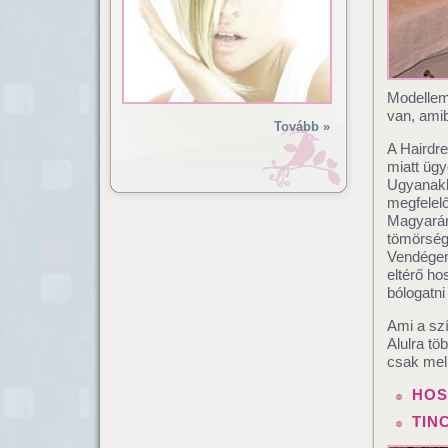
Modellem
van, amib
Tovább »
A Hairdr
miatt ügy
Ugyanakko
megfelelő
Magyarán
tömörség
Vendégem 
eltérő h
bólogatni
Ami a szí
Alulra tö
csak melí
HOS
TIN