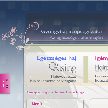
Címlap
»
Blogok
»
Hegyesi Eszter blogja
Menü