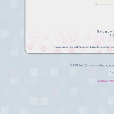
Gyöngyh
G
A gyongyhaj.hu tartalmainak bármilyen célú enged
©1993-2011 Gyöngyhaj széps
Pa
Magyar Hon