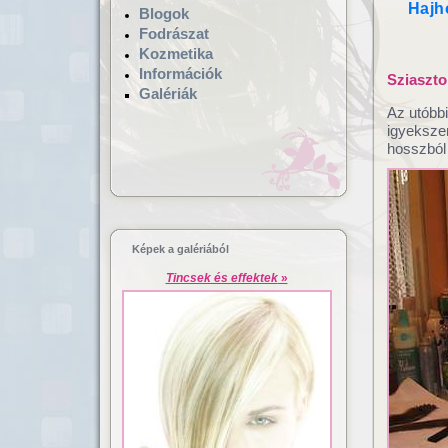
Hajh
Blogok
Fodrászat
Kozmetika
Információk
Sziaszto
Galériák
Az utóbb
igyeksze
hosszból 
Hajgyógyászat,
Lézeres ha
mikrokamerás hajvizsgálat
dúsítás
Képek a galériából
Tincsek és effektek
»